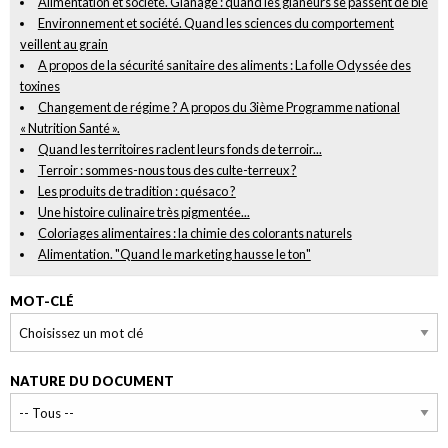
Alimentation et société. Glanage : quand les glaneurs se passent de blé
Environnement et société. Quand les sciences du comportement
veillent au grain
A propos de la sécurité sanitaire des aliments : La folle Odyssée des
toxines
Changement de régime ? A propos du 3ième Programme national
« Nutrition Santé ».
Quand les territoires raclent leurs fonds de terroir...
Terroir : sommes-nous tous des culte-terreux ?
Les produits de tradition : quésaco ?
Une histoire culinaire très pigmentée...
Coloriages alimentaires : la chimie des colorants naturels
Alimentation. "Quand le marketing hausse le ton"
MOT-CLÉ
NATURE DU DOCUMENT