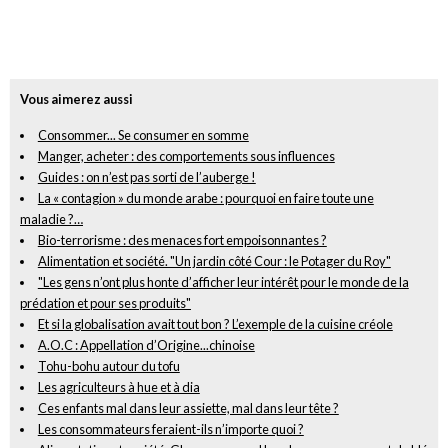
Vous aimerez aussi
Consommer... Se consumer en somme
Manger, acheter : des comportements sous influences
Guides : on n’est pas sorti de l’auberge !
La « contagion » du monde arabe : pourquoi en faire toute une
maladie ?…
Bio-terrorisme : des menaces fort empoisonnantes ?
Alimentation et société. "Un jardin côté Cour : le Potager du Roy"
"Les gens n’ont plus honte d’afficher leur intérêt pour le monde de la
prédation et pour ses produits"
Et si la globalisation avait tout bon ? L’exemple de la cuisine créole
A.O.C : Appellation d’Origine...chinoise
Tohu-bohu autour du tofu
Les agriculteurs à hue et à dia
Ces enfants mal dans leur assiette, mal dans leur tête ?
Les consommateurs feraient-ils n’importe quoi ?