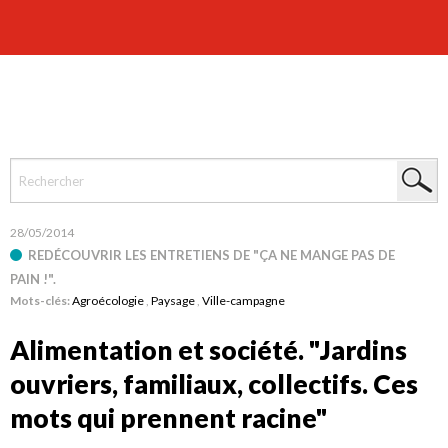
28/05/2014
REDÉCOUVRIR LES ENTRETIENS DE "ÇA NE MANGE PAS DE
PAIN !".
Mots-clés:
Agroécologie
,
Paysage
,
Ville-campagne
Alimentation et société. "Jardins
ouvriers, familiaux, collectifs. Ces
mots qui prennent racine"