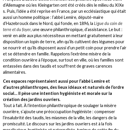
d’Allemagne où les Kleingarten ont été créés dès le milieu du XIXe
s. Puis, l’idée a été reprise en France, par un ecclésiastique qui était
aussi un homme politique : l’abbé Lemire, député-maire
d’Hazebrouck dans le Nord, qui fonde, en 1896, la
Ligue du coin de
terre et du foyer
, une œuvre philanthropique, d’assistance. Le but :
venir en aide aux plus nécessiteux en mettant gratuitement à leur
disposition un lopin de terre, afin qu’ils cultivent des légumes pour
se nourrir et qu’ils disposent aussi d’un petit coin pour prendre l’air
et se détendre en famille. Rappelons l’extrême misère de la
condition ouvrière à l’époque, surtout en ville, où les familles sont
entassées dans des taudis et souffrent de graves carences
alimentaires.
Ces espaces représentaient aussi pour l’abbé Lemire et
d’autres philanthropes, des lieux idéaux et naturels de l’ordre
social… Il pèse une intention hygiéniste et morale sur la
création des jardins ouvriers.
Tout à fait. À l’intention philanthropique de soulager la misère
ouvrière, s’ajoute une préoccupation hygiéniste : compenser
l’insalubrité des taudis, les miasmes de la ville, les dangers de la
promiscuité. Le discours sur les jardins ouvriers est à la fois
moralisateur, hygiéniste et paternaliste, typique de cette fin du