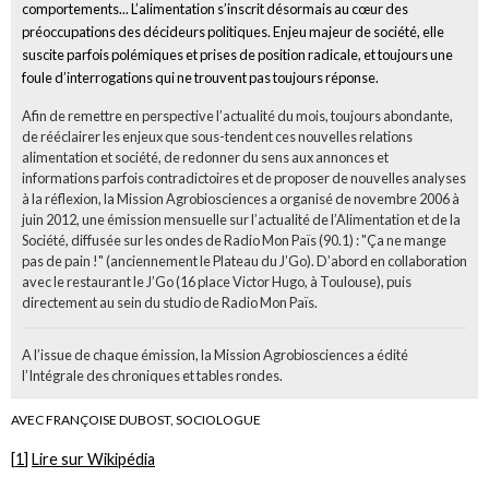
comportements... L’alimentation s’inscrit désormais au cœur des
préoccupations des décideurs politiques. Enjeu majeur de société, elle
suscite parfois polémiques et prises de position radicale, et toujours une
foule d’interrogations qui ne trouvent pas toujours réponse.
Afin de remettre en perspective l’actualité du mois, toujours abondante,
de rééclairer les enjeux que sous-tendent ces nouvelles relations
alimentation et société, de redonner du sens aux annonces et
informations parfois contradictoires et de proposer de nouvelles analyses
à la réflexion, la Mission Agrobiosciences a organisé de novembre 2006 à
juin 2012, une émission mensuelle sur l’actualité de l’Alimentation et de la
Société, diffusée sur les ondes de Radio Mon Païs (90.1) : "Ça ne mange
pas de pain !" (anciennement le Plateau du J’Go). D’abord en collaboration
avec le restaurant le J’Go (16 place Victor Hugo, à Toulouse), puis
directement au sein du studio de Radio Mon Païs.
A l’issue de chaque émission, la Mission Agrobiosciences a édité
l’Intégrale des chroniques et tables rondes.
AVEC FRANÇOISE DUBOST, SOCIOLOGUE
[
1
]
Lire sur Wikipédia