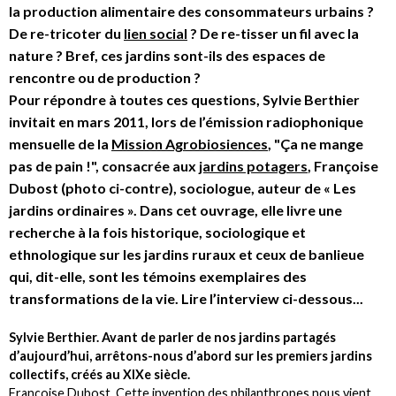
la production alimentaire des consommateurs urbains ?
De re-tricoter du
lien social
? De re-tisser un fil avec la
nature ? Bref, ces jardins sont-ils des espaces de
rencontre ou de production ?
Pour répondre à toutes ces questions, Sylvie Berthier
invitait en mars 2011, lors de l’émission radiophonique
mensuelle de la
Mission Agrobiosiences
, "Ça ne mange
pas de pain !", consacrée aux
jardins potagers
, Françoise
Dubost (photo ci-contre), sociologue, auteur de « Les
jardins ordinaires ». Dans cet ouvrage, elle livre une
recherche à la fois historique, sociologique et
ethnologique sur les jardins ruraux et ceux de banlieue
qui, dit-elle, sont les témoins exemplaires des
transformations de la vie. Lire l’interview ci-dessous...
Sylvie Berthier. Avant de parler de nos jardins partagés
d’aujourd’hui, arrêtons-nous d’abord sur les premiers jardins
collectifs, créés au XIXe siècle.
Françoise Dubost. Cette invention des philanthropes nous vient