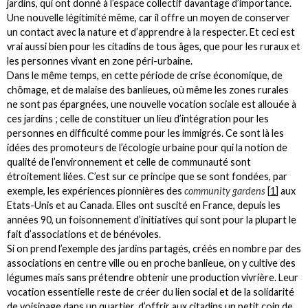
jardins, qui ont donné à l’espace collectif davantage d’importance.
Une nouvelle légitimité même, car il offre un moyen de conserver
un contact avec la nature et d’apprendre à la respecter. Et ceci est
vrai aussi bien pour les citadins de tous âges, que pour les ruraux et
les personnes vivant en zone péri-urbaine.
Dans le même temps, en cette période de crise économique, de
chômage, et de malaise des banlieues, où même les zones rurales
ne sont pas épargnées, une nouvelle vocation sociale est allouée à
ces jardins ; celle de constituer un lieu d’intégration pour les
personnes en difficulté comme pour les immigrés. Ce sont là les
idées des promoteurs de l’écologie urbaine pour qui la notion de
qualité de l’environnement et celle de communauté sont
étroitement liées. C’est sur ce principe que se sont fondées, par
exemple, les expériences pionnières des
community gardens
[
1
]
aux
Etats-Unis et au Canada. Elles ont suscité en France, depuis les
années 90, un foisonnement d’initiatives qui sont pour la plupart le
fait d’associations et de bénévoles.
Si on prend l’exemple des jardins partagés, créés en nombre par des
associations en centre ville ou en proche banlieue, on y cultive des
légumes mais sans prétendre obtenir une production vivrière. Leur
vocation essentielle reste de créer du lien social et de la solidarité
de voisinage dans un quartier, d’offrir aux citadins un petit coin de