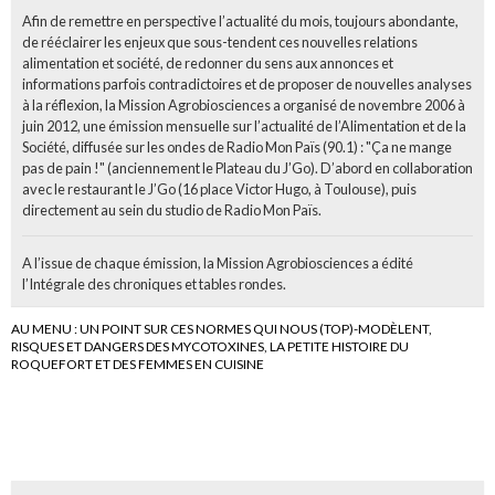
Afin de remettre en perspective l’actualité du mois, toujours abondante,
de rééclairer les enjeux que sous-tendent ces nouvelles relations
alimentation et société, de redonner du sens aux annonces et
informations parfois contradictoires et de proposer de nouvelles analyses
à la réflexion, la Mission Agrobiosciences a organisé de novembre 2006 à
juin 2012, une émission mensuelle sur l’actualité de l’Alimentation et de la
Société, diffusée sur les ondes de Radio Mon Païs (90.1) : "Ça ne mange
pas de pain !" (anciennement le Plateau du J’Go). D’abord en collaboration
avec le restaurant le J’Go (16 place Victor Hugo, à Toulouse), puis
directement au sein du studio de Radio Mon Païs.
A l’issue de chaque émission, la Mission Agrobiosciences a édité
l’Intégrale des chroniques et tables rondes.
AU MENU : UN POINT SUR CES NORMES QUI NOUS (TOP)-MODÈLENT,
RISQUES ET DANGERS DES MYCOTOXINES, LA PETITE HISTOIRE DU
ROQUEFORT ET DES FEMMES EN CUISINE