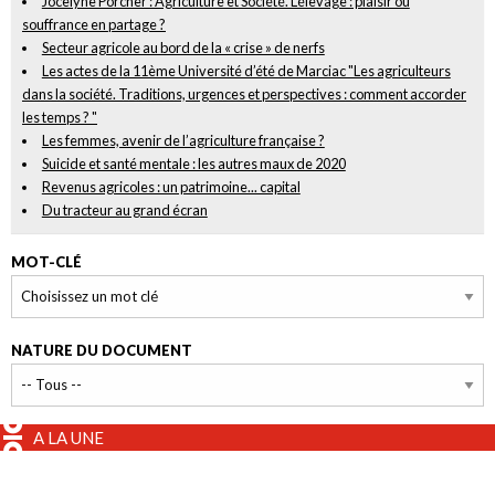
Jocelyne Porcher : Agriculture et Société. L’élevage : plaisir ou
souffrance en partage ?
Secteur agricole au bord de la « crise » de nerfs
Les actes de la 11ème Université d’été de Marciac "Les agriculteurs
dans la société. Traditions, urgences et perspectives : comment accorder
les temps ? "
Les femmes, avenir de l’agriculture française ?
Suicide et santé mentale : les autres maux de 2020
Revenus agricoles : un patrimoine... capital
Du tracteur au grand écran
MOT-CLÉ
NATURE DU DOCUMENT
A LA UNE