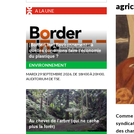
agri
A LA UNE
[BorderLine] Environnement : à
quelles conditions faire l’économie
du plastique ?
ENVIRONNEMENT
MARDI 29 SEPTEMBRE 2026, DE 18H00 À 20H00,
AUDITORIUM DE TSE.
Comme d
Au chevet de l’arbre (qui ne cache
syndicat
plus la forêt)
des cha