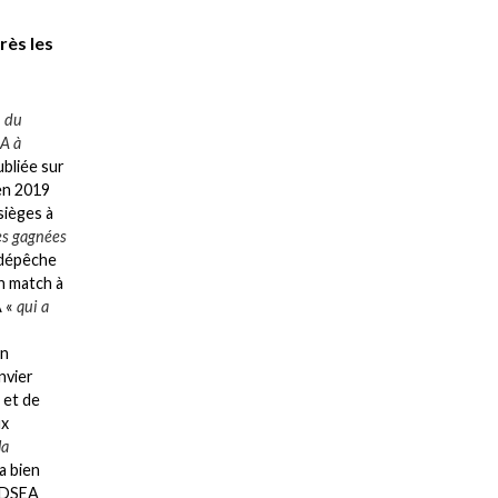
rès les
n du
EA à
bliée sur
 en 2019
sièges à
es gagnées
 dépêche
un match à
A «
qui a
en
nvier
 et de
ux
la
a bien
 FDSEA