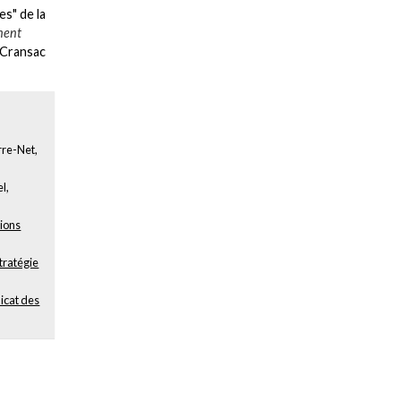
es" de la
nnent
t Cransac
re-Net,
l,
tions
tratégie
icat des