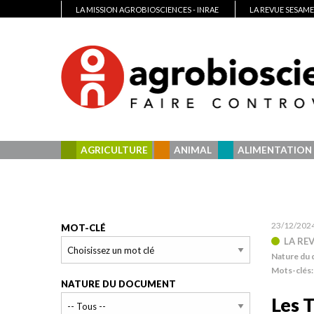
LA MISSION AGROBIOSCIENCES - INRAE
LA REVUE SESAME
AGRICULTURE
ANIMAL
ALIMENTATION
23/12/202
MOT-CLÉ
LA RE
Nature du
Mots-clés
NATURE DU DOCUMENT
Les 