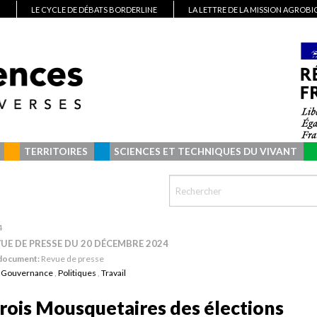
LE CYCLE DE DÉBATS BORDERLINE
LA LETTRE DE LA MISSION AGROB
TERRITOIRES
SCIENCES ET TECHNIQUES DU VIVANT
4
VUE DE PRESSE DU 20 DÉCEMBRE 2024
 document:
Revue de presse
:
Gouvernance
,
Politiques
,
Travail
Trois Mousquetaires des élections