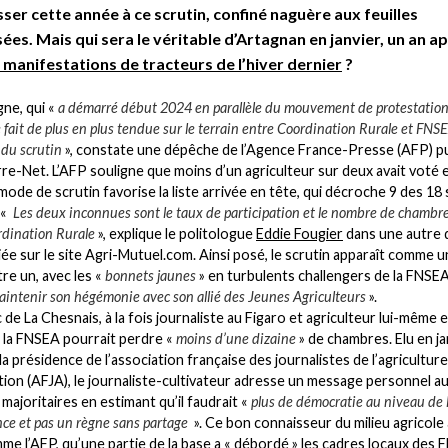
sser cette année à ce scrutin, confiné naguère aux feuilles
sées. Mais qui sera le véritable d’Artagnan en janvier, un an ap
manifestations de tracteurs de l’hiver dernier
?
ne, qui «
a démarré début 2024 en parallèle du mouvement de protestatio
e fait de plus en plus tendue sur le terrain entre Coordination Rurale et FNS
 du scrutin
», constate une dépêche de l’Agence France-Presse (AFP) pu
erre-Net. L’AFP souligne que moins d’un agriculteur sur deux avait voté
 mode de scrutin favorise la liste arrivée en tête, qui décroche 9 des 18 
 «
Les deux inconnues sont le taux de participation et le nombre de chambr
rdination Rurale
», explique le politologue
Eddie Fougier
dans une autre
iée sur le site Agri-Mutuel.com. Ainsi posé, le scrutin apparaît comme 
re un, avec les «
bonnets jaunes
» en turbulents challengers de la FNSE
aintenir son hégémonie avec son allié des Jeunes Agriculteurs
».
 de La Chesnais, à la fois journaliste au Figaro et agriculteur lui-même 
la FNSEA pourrait perdre «
moins d’une dizaine
» de chambres. Elu en ja
la présidence de l’association française des journalistes de l’agriculture
ation (AFJA), le journaliste-cultivateur adresse un message personnel a
 majoritaires en estimant qu’il faudrait «
plus de démocratie au niveau de 
ce et pas un règne sans partage
». Ce bon connaisseur du milieu agricole 
me l’AFP, qu’une
partie de la base a « débordé » les cadres locaux des