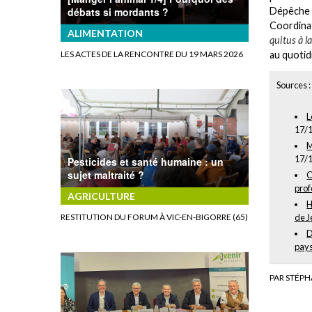
débats si mordants ?
Dépêche d
Coordinat
ALIMENTATION
quitus à l
LES ACTES DE LA RENCONTRE DU 19 MARS 2026
au quotid
Sources :
L
17/1
M
17/1
Pesticides et santé humaine : un
sujet maltraité ?
C
prof
AGRICULTURE
H
de J
RESTITUTION DU FORUM À VIC-EN-BIGORRE (65)
D
pays
PAR STÉPH