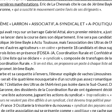
dernières manifestations
. Eric de La Chesnais cite le cas de Jérôme Bayl
ronne, «
qui a suscité le mouvement contre l’avis de ses dirigeants
».
ME « LARRON » ASSOCIATIF, A-SYNDICAL ET « A-POLITIQU
qui avait reçu sur un barrage Gabriel Attal, alors premier ministre, a ju
 se lancer dans la course dans son département. Il ne sera pas candidat 
lique Jérôme Bayle à Actu Toulouse, mais l’association des Ultras de l’A
ec d’autres agriculteurs «
en colère
» présente 18 candidats et deux su
trois listes en présence (FDSEA-JA, Coordination Rurale et Confédéra
. Une liste qui se déclare «
a-syndicale
», composée de transfuges de l
Coordination Rurale. «
Si on est élus, on proposera un poste à chaque liste a
 promet Jérôme Bayle.
arbe et sa casquette à l’envers, l’éleveur espiègle de vaches Limousines
 serait-il le quatrième mousquetaire d’un scrutin pas assez romantique
ic ? L’initiative des Ultras de l’A64 n’est pas isolée dans le Sud-Ouest. 
aronne, des dissidents de la Coordination Rurale ont également décid
 une liste autonome, jugeant les actions du syndicat «
trop radicales
». 
eurs ne veulent pas être affiliés à un syndicat, c’est devenu trop politisé pou
à France 3 Occitanie la trésorière du nouveau «
syndicat des paysans occ
 de cette association qui se présente comme «
apolitique
» ne cache pas