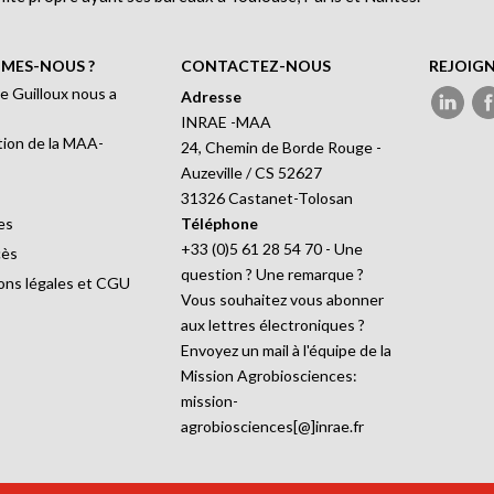
MES-NOUS ?
CONTACTEZ-NOUS
REJOIG
e Guilloux nous a
Adresse
INRAE -MAA
ion de la MAA-
24, Chemin de Borde Rouge -
Auzeville / CS 52627
31326 Castanet-Tolosan
es
Téléphone
+33 (0)5 61 28 54 70 - Une
cès
question ? Une remarque ?
ons légales et CGU
Vous souhaitez vous abonner
aux lettres électroniques ?
Envoyez un mail à l'équipe de la
Mission Agrobiosciences:
mission-
agrobiosciences[@]inrae.fr