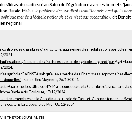
u Midi avoir manifesté au Salon de l’Agriculture avec les bonnets "jaun
ion Rurale. Mais «
le problème des syndicats traditionnels, c’est qu’ils do
a politique menée à l’échelle nationale et ce n’est pas acceptable
», dit Benoî
ien régional.
e contrôle des chambres d’agriculture, autre enjeu des mobilisations agricoles
Ter
2/2024.
anifestations, élections : les fractures du monde agricole au grand jour
Agri Mutue
2/2024.
rise agricole : "la FNSEA sait qu’elle va perdre des Chambres aux prochaines élec
essionnelles"
France Bleu Mayenne, 26/10/2024.
aute-Garonne. Les Ultras de l’A64 à la conquête de la Chambre d’agriculture : la s
érôme Bayle
Actu Toulouse, 17/12/2024.
’anciens membres de la Coordination rurale de Tarn-et-Garonne fondent le Synd
ans occitans
La Dépêche du Midi, 08/12/2024.
ANE THÉPOT, JOURNALISTE