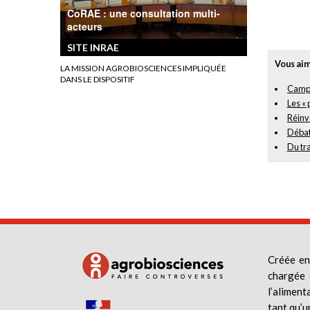
CoRAE : une consultation multi-
acteurs
SITE INRAE
Vous aim
LA MISSION AGROBIOSCIENCES IMPLIQUÉE
DANS LE DISPOSITIF
Campa
Les « 
Réinve
Débatt
Du tr
Créée en
chargée 
l’aliment
tant qu’u