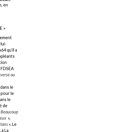
e, en
E »
stement
lui-
64 qu’il a
ppléants
tion
a FDSEA
dverse au
 dans le
 pour le
Dans le
é de
«
Beaucoup
r eux
»,
itans
». Le
 à La