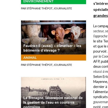
ENVIRONNEMENT
s’intére
PAR STÉPHANE THÉPOT, JOURNALISTE
spéciali
grandes 
La campag
secteur, s
l’approche
le site T
Faudra-t-il (aussi) « climatiser » les
et que le
bâtiments d’élevage ?
pourvoir.
par la Coo
ANIMAL
AFP, publ
PAR STÉPHANE THÉPOT, JOURNALISTE
deux cont
réussi à m
Selon Eric
Mayenne, 
dernier à 
l’aliment
syndicats
La Bretagne, laboratoire national de
la gestion de l’eau en courants
gouvernan
contraires
noté, com