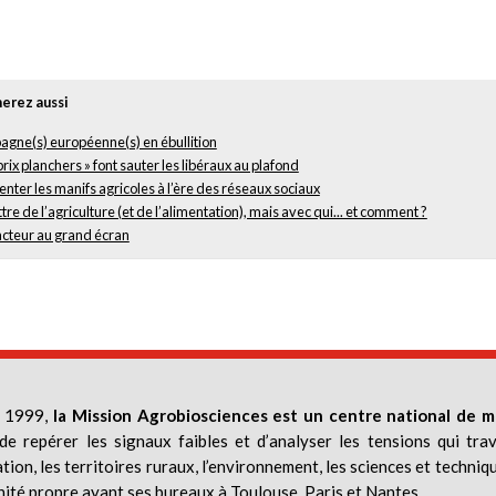
erez aussi
gne(s) européenne(s) en ébullition
prix planchers » font sauter les libéraux au plafond
nter les manifs agricoles à l’ère des réseaux sociaux
re de l’agriculture (et de l’alimentation), mais avec qui... et comment ?
acteur au grand écran
 1999,
la Mission Agrobiosciences est un centre national de m
de repérer les signaux faibles et d’analyser les tensions qui trav
ation, les territoires ruraux, l’environnement, les sciences et techniq
nité propre ayant ses bureaux à Toulouse, Paris et Nantes.