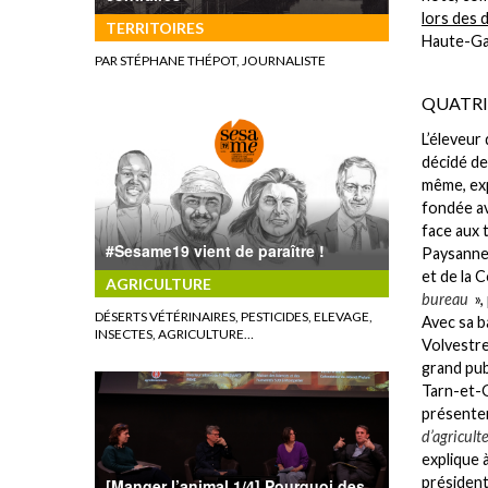
lors des 
TERRITOIRES
Haute-Ga
PAR STÉPHANE THÉPOT, JOURNALISTE
QUATRIÈ
L’éleveur 
décidé de
même, exp
fondée av
face aux 
#Sesame19 vient de paraître !
Paysanne)
et de la 
AGRICULTURE
bureau
»,
DÉSERTS VÉTÉRINAIRES, PESTICIDES, ELEVAGE,
Avec sa b
INSECTES, AGRICULTURE…
Volvestre
grand publ
Tarn-et-G
présenter
d’agricult
explique 
président
[Manger l’animal 1/4] Pourquoi des