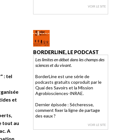
VOIR LE SITE
BORDERLINE, LE PODCAST
Les limites en débat dans les champs des
sciences et du vivant.
?"
: tel
BorderLine est une série de
podcasts gratuits coproduit par le
Quai des Savoirs et la Mission
organisée
Agrobiosciences-INRAE.
ides et
Dernier épisode : Sécheresse,
comment fixer la ligne de partage
perts,
des eaux ?
e tout au
VOIR LE SITE
ac. A
ipation