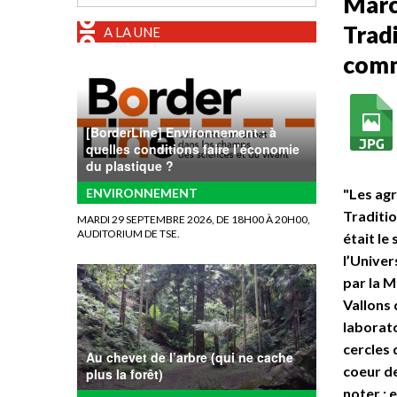
Marci
Tradi
A LA UNE
comm
[BorderLine] Environnement : à
quelles conditions faire l’économie
du plastique ?
ENVIRONNEMENT
"Les agr
Traditio
MARDI 29 SEPTEMBRE 2026, DE 18H00 À 20H00,
AUDITORIUM DE TSE.
était le
l’Univer
par la 
Vallons 
laborato
cercles 
Au chevet de l’arbre (qui ne cache
coeur de
plus la forêt)
noter : 