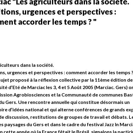
ac "Les agriculteurs dans la société.
tions, urgences et perspectives :
ent accorder les temps ? "
iculteurs dans la société.
ns, urgences et perspectives : comment accorder les temps 
 sujet proposé à la réflexion collective par la 11ème édition de
sité d’Eté de Marciac les 3, 4 et 5 Août 2005 (Marciac. Gers) 
Mission Agrobiosciences et la Communauté de communes Bast
du Gers. Une rencontre annuelle qui constitue désormais un
ire d’idées national et qui alterne conférences de grands ex
de discussion, restitutions de groupes de travail et débats. L
s paysages du Gers et dans le cadre du festival Jazz In Marci
en cette année où la France fêtait le Brésil, signalons la partic