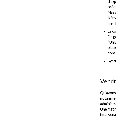
d’exp
préo
Masse
Kénya
membr
La c
Ce g
l’Uni
plusi
conse
Synt
Vendr
Qu’avons-
notamment
administr
Une matin
intervena