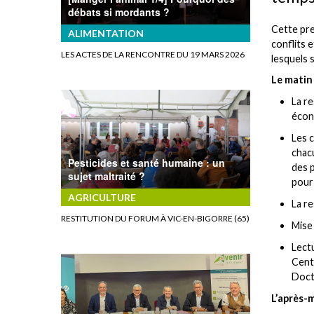
débats si mordants ?
Cette pre
ALIMENTATION
conflits 
LES ACTES DE LA RENCONTRE DU 19 MARS 2026
lesquels 
Le matin 
La re
écon
Les c
chacu
Pesticides et santé humaine : un
des p
sujet maltraité ?
pour
AGRICULTURE
La re
RESTITUTION DU FORUM À VIC-EN-BIGORRE (65)
Mise
Lectu
Cent
Doct
L’après-m