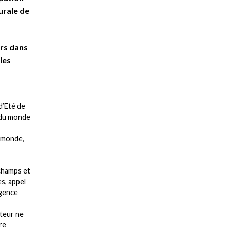
urale de
urs dans
les
 d’Eté de
s du monde
u monde,
champs et
s, appel
rgence
lteur ne
re