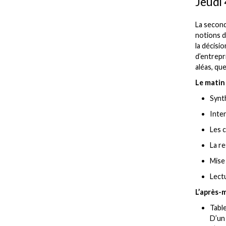
Jeudi 
La second
notions d
la décisio
d’entrepri
aléas, que
Le matin
Synth
Inter
Les c
La re
Mise
Lect
L’après-m
Table
D’un 