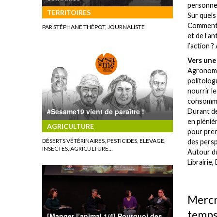
personnel
TERRITOIRES
Sur quels 
Comment c
PAR STÉPHANE THÉPOT, JOURNALISTE
et de l’a
l’action 
Vers une 
Agronomes
politolog
nourrir l
consommat
#Sesame19 vient de paraître !
Durant de
en pléniè
AGRICULTURE
pour pren
DÉSERTS VÉTÉRINAIRES, PESTICIDES, ELEVAGE,
des persp
INSECTES, AGRICULTURE…
Autour du
Librairie
Mercr
temps
[Manger l’animal 1/4] Pourquoi des