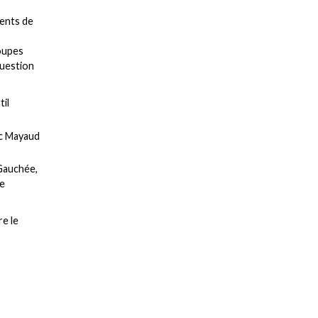
ments de
roupes
question
til
uc Mayaud
 Gauchée,
de
e le