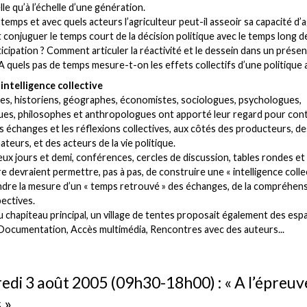
le qu’à l’échelle d’une génération.
temps et avec quels acteurs l’agriculteur peut-il asseoir sa capacité d’a
onjuguer le temps court de la décision politique avec le temps long de
nticipation ? Comment articuler la réactivité et le dessein dans un prése
? A quels pas de temps mesure-t-on les effets collectifs d’une politique 
intelligence collective
, historiens, géographes, économistes, sociologues, psychologues,
ues, philosophes et anthropologues ont apporté leur regard pour cont
es échanges et les réflexions collectives, aux côtés des producteurs, de
eurs, et des acteurs de la vie politique.
ux jours et demi, conférences, cercles de discussion, tables rondes et
re devraient permettre, pas à pas, de construire une « intelligence colle
dre la mesure d’un « temps retrouvé » des échanges, de la compréhens
ectives.
 chapiteau principal, un village de tentes proposait également des esp
, Documentation, Accès multimédia, Rencontres avec des auteurs...
edi 3 août 2005 (09h30-18h00) : « A l’épreuv
 »