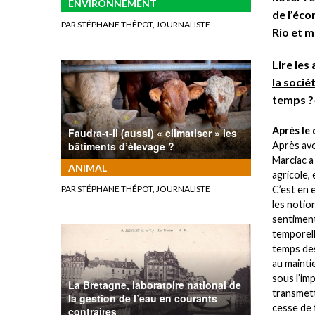
ENVIRONNEMENT
de l’éco
PAR STÉPHANE THÉPOT, JOURNALISTE
Rio et m
Lire les
la socié
temps ?
Après le 
Faudra-t-il (aussi) « climatiser » les
Après avoi
bâtiments d’élevage ?
Marciac a
ANIMAL
agricole,
C’est en 
PAR STÉPHANE THÉPOT, JOURNALISTE
les notion
sentiment
temporell
temps des
au mainti
sous l’imp
La Bretagne, laboratoire national de
transmettr
la gestion de l’eau en courants
cesse de 
contraires