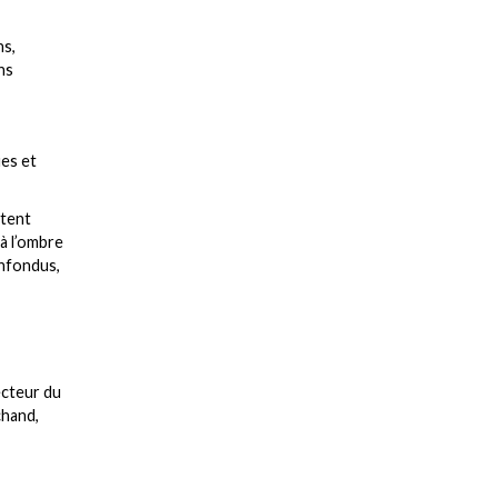
ns,
ns
ues et
ptent
à l’ombre
onfondus,
ecteur du
chand,