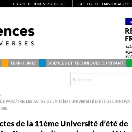
LE CYCLE DE DÉBATS BORDERLINE
LA LETTRE DE LA MISSION AGROB
TERRITOIRES
SCIENCES ET TECHNIQUES DU VIVANT
6
DE PARAÎTRE. LES ACTES DE LA 11ÈME UNIVERSITÉ D’ÉTÉ DE L’INNOVA
2005
ctes de la 11ème Université d’été de