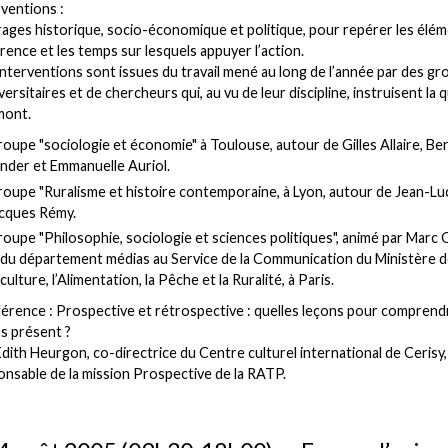
ventions :
rages historique, socio-économique et politique, pour repérer les élé
ence et les temps sur lesquels appuyer l’action.
nterventions sont issues du travail mené au long de l’année par des g
versitaires et de chercheurs qui, au vu de leur discipline, instruisent la 
mont.
oupe "sociologie et économie" à Toulouse, autour de Gilles Allaire, Ber
ander et Emmanuelle Auriol.
roupe "Ruralisme et histoire contemporaine, à Lyon, autour de Jean-L
acques Rémy.
oupe "Philosophie, sociologie et sciences politiques", animé par Marc
 du département médias au Service de la Communication du Ministère 
iculture, l’Alimentation, la Pêche et la Ruralité, à Paris.
érence : Prospective et rétrospective : quelles leçons pour comprendr
s présent ?
dith Heurgon, co-directrice du Centre culturel international de Cerisy,
onsable de la mission Prospective de la RATP.