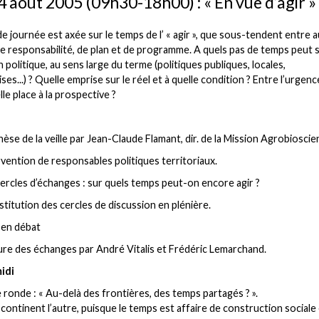
4 août 2005 (09h30-18h00) : « En vue d’agir »
e journée est axée sur le temps de l’ « agir », que sous-tendent entre a
e responsabilité, de plan et de programme. A quels pas de temps peut 
n politique, au sens large du terme (politiques publiques, locales,
ses...) ? Quelle emprise sur le réel et à quelle condition ? Entre l’urgenc
lle place à la prospective ?
èse de la veille par Jean-Claude Flamant, dir. de la Mission Agrobioscie
vention de responsables politiques territoriaux.
ercles d’échanges : sur quels temps peut-on encore agir ?
stitution des cercles de discussion en plénière.
 en débat
ure des échanges par André Vitalis et Frédéric Lemarchand.
idi
 ronde : « Au-delà des frontières, des temps partagés ? ».
continent l’autre, puisque le temps est affaire de construction sociale