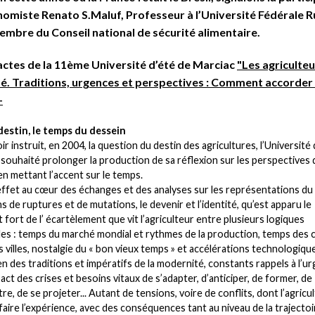
nomiste Renato S.Maluf, Professeur à l’Université Fédérale R
embre du Conseil national de sécurité alimentaire.
 actes de la 11ème Université d’été de Marciac
"Les agriculte
té. Traditions, urgences et perspectives : Comment accorder 
-
destin, le temps du dessein
r instruit, en 2004, la question du destin des agricultures, l’Université
 souhaité prolonger la production de sa réflexion sur les perspective
 en mettant l’accent sur le temps.
effet au cœur des échanges et des analyses sur les représentations d
s de ruptures et de mutations, le devenir et l’identité, qu’est apparu le
 fort de l’ écartèlement que vit l’agriculteur entre plusieurs logiques
es : temps du marché mondial et rythmes de la production, temps des 
 villes, nostalgie du « bon vieux temps » et accélérations technologique
en des traditions et impératifs de la modernité, constants rappels à l’u
act des crises et besoins vitaux de s’adapter, d’anticiper, de former, de
e, de se projeter... Autant de tensions, voire de conflits, dont l’agricu
faire l’expérience, avec des conséquences tant au niveau de la trajectoi