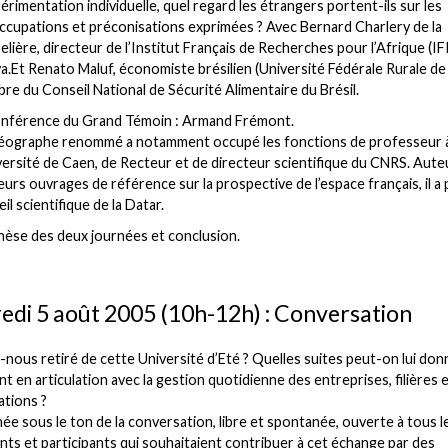
érimentation individuelle, quel regard les étrangers portent-ils sur les
ccupations et préconisations exprimées ? Avec Bernard Charlery de la
lière, directeur de l’Institut Français de Recherches pour l’Afrique (IF
.Et Renato Maluf, économiste brésilien (Université Fédérale Rurale de 
e du Conseil National de Sécurité Alimentaire du Brésil.
onférence du Grand Témoin : Armand Frémont.
éographe renommé a notamment occupé les fonctions de professeur 
versité de Caen, de Recteur et de directeur scientifique du CNRS. Aute
eurs ouvrages de référence sur la prospective de l’espace français, il a 
il scientifique de la Datar.
hèse des deux journées et conclusion.
edi 5 août 2005 (10h-12h) : Conversation
nous retiré de cette Université d’Eté ? Quelles suites peut-on lui don
 en articulation avec la gestion quotidienne des entreprises, filières 
ations ?
ée sous le ton de la conversation, libre et spontanée, ouverte à tous l
nts et participants qui souhaitaient contribuer à cet échange par des