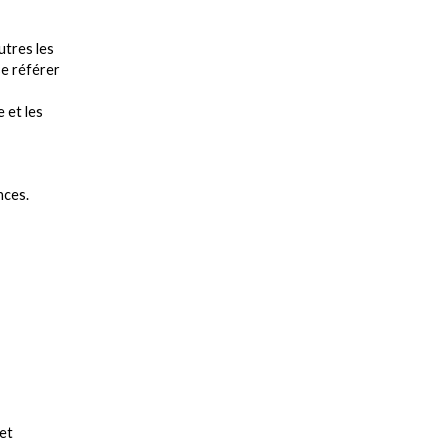
utres les
se référer
e et les
nces.
 et