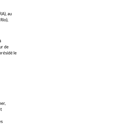
RA), au
Rio),
à
ur de
présidé le
ner,
et
es