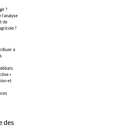
gir ?
 l’analyse
nt de
agricole ?
ribuer à
s
 débats
ctive »
ion et
aces
e des