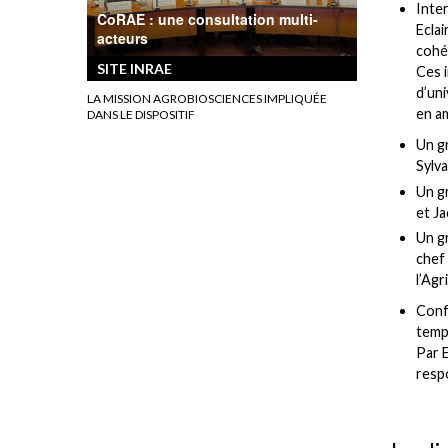
Inter
CoRAE : une consultation multi-
Eclai
acteurs
cohér
SITE INRAE
Ces i
d’uni
LA MISSION AGROBIOSCIENCES IMPLIQUÉE
en a
DANS LE DISPOSITIF
Un gr
Sylv
Un g
et J
Un gr
chef
l’Agr
Conf
temp
Par E
resp