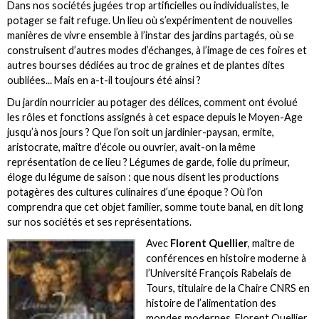
Dans nos sociétés jugées trop artificielles ou individualistes, le
potager se fait refuge. Un lieu où s’expérimentent de nouvelles
manières de vivre ensemble à l’instar des jardins partagés, où se
construisent d’autres modes d’échanges, à l’image de ces foires et
autres bourses dédiées au troc de graines et de plantes dites
oubliées... Mais en a-t-il toujours été ainsi ?
Du jardin nourricier au potager des délices, comment ont évolué
les rôles et fonctions assignés à cet espace depuis le Moyen-Age
jusqu’à nos jours ? Que l’on soit un jardinier-paysan, ermite,
aristocrate, maître d’école ou ouvrier, avait-on la même
représentation de ce lieu ? Légumes de garde, folie du primeur,
éloge du légume de saison : que nous disent les productions
potagères des cultures culinaires d’une époque ? Où l’on
comprendra que cet objet familier, somme toute banal, en dit long
sur nos sociétés et ses représentations.
Avec
Florent Quellier
, maître de
conférences en histoire moderne à
l’Université François Rabelais de
Tours, titulaire de la Chaire CNRS en
histoire de l’alimentation des
mondes modernes. Florent Quellier