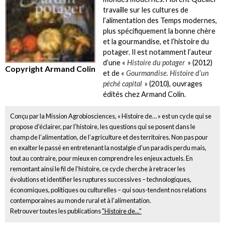
travaille sur les cultures de
l’alimentation des Temps modernes,
plus spécifiquement la bonne chère
et la gourmandise, et l’histoire du
potager. Il est notamment l’auteur
d’une «
Histoire du potager
» (2012)
Copyright Armand Colin
et de «
Gourmandise. Histoire d’un
péché capital
» (2010), ouvrages
édités chez Armand Colin.
Conçu par la Mission Agrobiosciences, « Histoire de… » est un cycle qui se
propose d’éclairer, par l’histoire, les questions qui se posent dans le
champ de l’alimentation, de l’agriculture et des territoires. Non pas pour
en exalter le passé en entretenant la nostalgie d’un paradis perdu mais,
tout au contraire, pour mieux en comprendre les enjeux actuels. En
remontant ainsi le fil de l’histoire, ce cycle cherche à retracer les
évolutions et identifier les ruptures successives – technologiques,
économiques, politiques ou culturelles – qui sous-tendent nos relations
contemporaines au monde rural et à l’alimentation.
Retrouver toutes les publications
"Histoire de..."