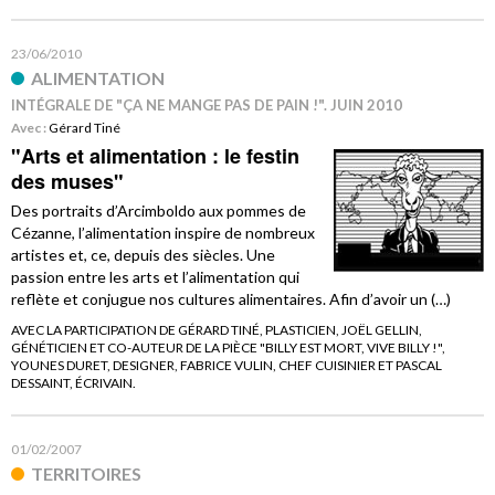
23/06/2010
ALIMENTATION
INTÉGRALE DE "ÇA NE MANGE PAS DE PAIN !". JUIN 2010
Avec :
Gérard Tiné
"Arts et alimentation : le festin
des muses"
Des portraits d’Arcimboldo aux pommes de
Cézanne, l’alimentation inspire de nombreux
artistes et, ce, depuis des siècles. Une
passion entre les arts et l’alimentation qui
reflète et conjugue nos cultures alimentaires. Afin d’avoir un (…)
AVEC LA PARTICIPATION DE GÉRARD TINÉ, PLASTICIEN, JOËL GELLIN,
GÉNÉTICIEN ET CO-AUTEUR DE LA PIÈCE "BILLY EST MORT, VIVE BILLY !",
YOUNES DURET, DESIGNER, FABRICE VULIN, CHEF CUISINIER ET PASCAL
DESSAINT, ÉCRIVAIN.
01/02/2007
TERRITOIRES