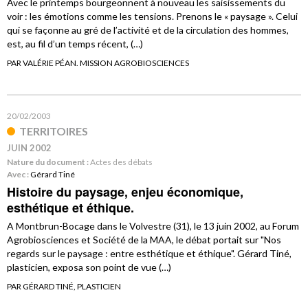
Avec le printemps bourgeonnent à nouveau les saisissements du
voir : les émotions comme les tensions. Prenons le « paysage ». Celui
qui se façonne au gré de l’activité et de la circulation des hommes,
est, au fil d’un temps récent, (…)
PAR VALÉRIE PÉAN. MISSION AGROBIOSCIENCES
20/02/2003
TERRITOIRES
JUIN 2002
Nature du document :
Actes des débats
Avec :
Gérard Tiné
Histoire du paysage, enjeu économique,
esthétique et éthique.
A Montbrun-Bocage dans le Volvestre (31), le 13 juin 2002, au Forum
Agrobiosciences et Société de la MAA, le débat portait sur "Nos
regards sur le paysage : entre esthétique et éthique". Gérard Tiné,
plasticien, exposa son point de vue (…)
PAR GÉRARD TINÉ, PLASTICIEN